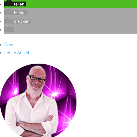
teilen
E-Mail
drucken
Über
Letzte Artikel