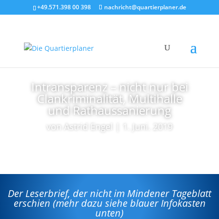
+49.571.398 00 398
nachricht@quartierplaner.de
Intransparenz – nicht nur bei
Clankriminalität, Multihalle
und Rathaussanierung
von
Astrid Engel
|
1. Juni. 2019
Der Leserbrief, der nicht im Mindener Tageblatt
erschien (mehr dazu siehe blauer Infokasten
unten)